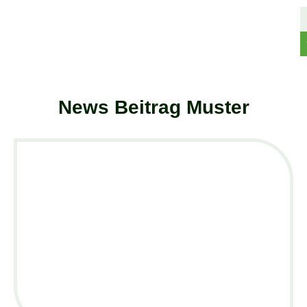
S
f
Se
News Beitrag Muster