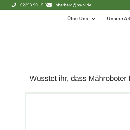
02293 90 15 0
oberberg@bs-bl.de
Über Uns
Unsere Ar
Wusstet ihr, dass Mähroboter 