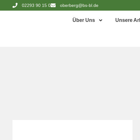
02293 90 15 0
oberberg@bs-bl.de
Über Uns
Unsere Ar